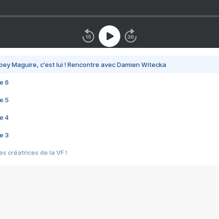
bey Maguire, c'est lui ! Rencontre avec Damien Witecka
e 6
e 5
e 4
e 3
s créatrices de la VF !
e 2
e 1
e Mektoub My Love arrive enfin ! Rencontre avec Shaïn Boumedine et Sal