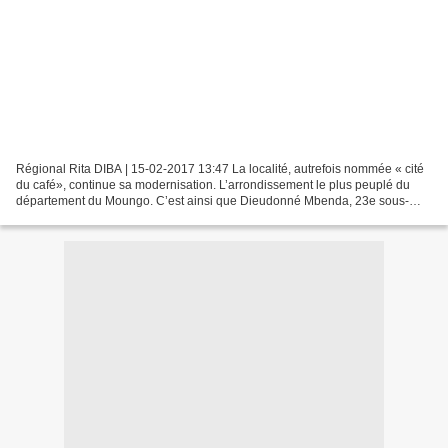
Régional Rita DIBA | 15-02-2017 13:47 La localité, autrefois nommée « cité
du café», continue sa modernisation. L’arrondissement le plus peuplé du
département du Moungo. C’est ainsi que Dieudonné Mbenda, 23e sous-
préfet de Melong, qualifie sa vaste circonscription...