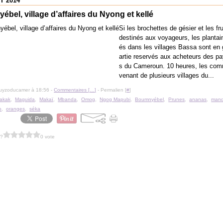
T 2014
bel, village d’affaires du Nyong et kellé
Si les brochettes de gésier et les fr
destinés aux voyageurs, les plantai
és dans les villages Bassa sont en
artie reservés aux acheteurs des pa
s du Cameroun. 10 heures, les co
venant de plusieurs villages du...
guyzoducamer à 18:56 -
Commentaires [
…
]
- Permalien [
#
]
akak
,
Maguida
,
Makaï
,
Mbanda
,
Omog
,
Ngog Mapubi
,
Boumnyébel
,
Prunes
,
ananas
,
mand
o
,
oranges
,
séka
 ?
0 vote