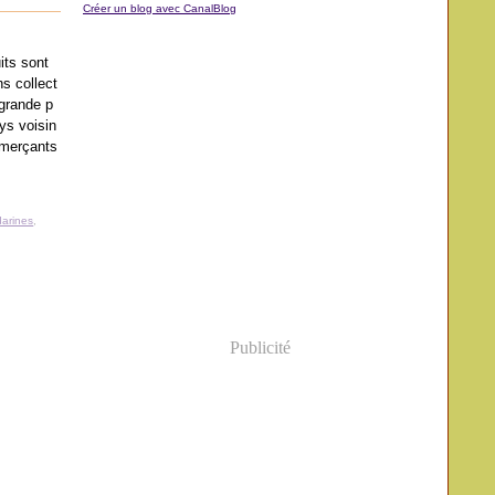
Créer un blog avec CanalBlog
uits sont
ns collect
 grande p
ys voisin
mmerçants
arines
,
Publicité