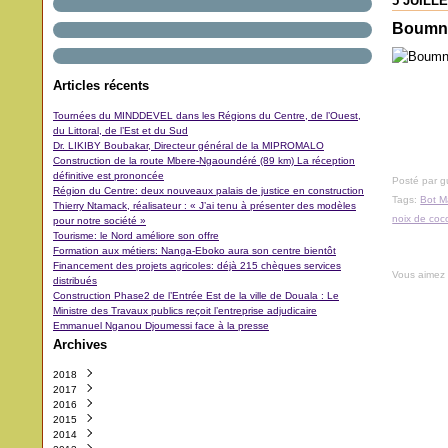
5 JUILLE
Boumnyé
Articles récents
Tournées du MINDDEVEL dans les Régions du Centre, de l’Ouest,
du Littoral, de l’Est et du Sud
Dr. LIKIBY Boubakar, Directeur général de la MIPROMALO
Construction de la route Mbere-Ngaoundéré (89 km) La réception
définitive est prononcée
Posté par 
Région du Centre: deux nouveaux palais de justice en construction
Tags:
Bot M
Thierry Ntamack, réalisateur : « J’ai tenu à présenter des modèles
noix de coc
pour notre société »
Tourisme: le Nord améliore son offre
Formation aux métiers: Nanga-Eboko aura son centre bientôt
Financement des projets agricoles: déjà 215 chèques services
Vous aimez
distribués
Construction Phase2 de l’Entrée Est de la ville de Douala : Le
Ministre des Travaux publics reçoit l’entreprise adjudicaire
Emmanuel Nganou Djoumessi face à la presse
Archives
2018
2017
Octobre
(3)
2016
Septembre
Décembre
(42)
(5)
2015
Août
Novembre
Décembre
(11)
(31)
(29)
2014
Juillet
Octobre
Novembre
Décembre
(11)
(48)
(64)
(40)