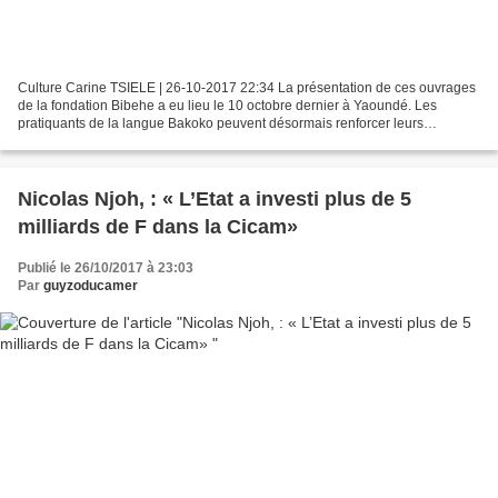
Culture Carine TSIELE | 26-10-2017 22:34 La présentation de ces ouvrages
de la fondation Bibehe a eu lieu le 10 octobre dernier à Yaoundé. Les
pratiquants de la langue Bakoko peuvent désormais renforcer leurs
connaissances grâce aux livres. Le défi est...
Nicolas Njoh, : « L’Etat a investi plus de 5
milliards de F dans la Cicam»
Publié le 26/10/2017 à 23:03
Par
guyzoducamer