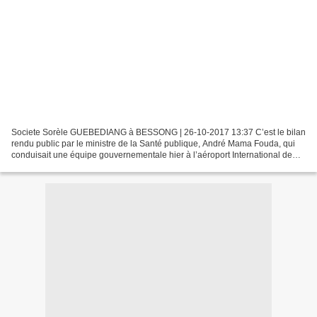
Societe Sorèle GUEBEDIANG à BESSONG | 26-10-2017 13:37 C’est le bilan
rendu public par le ministre de la Santé publique, André Mama Fouda, qui
conduisait une équipe gouvernementale hier à l’aéroport International de
Yaoundé Nsimalen. Aéroport International...