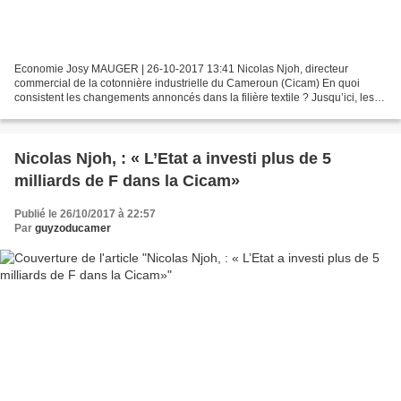
Economie Josy MAUGER | 26-10-2017 13:41 Nicolas Njoh, directeur
commercial de la cotonnière industrielle du Cameroun (Cicam) En quoi
consistent les changements annoncés dans la filière textile ? Jusqu’ici, les
Français étaient les principaux actionnaires...
Nicolas Njoh, : « L’Etat a investi plus de 5
milliards de F dans la Cicam»
Publié le 26/10/2017 à 22:57
Par
guyzoducamer