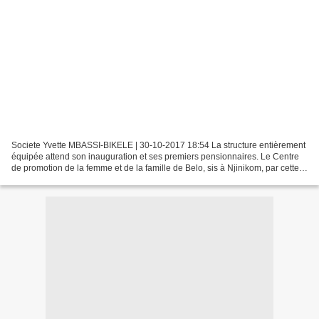
Societe Yvette MBASSI-BIKELE | 30-10-2017 18:54 La structure entièrement
équipée attend son inauguration et ses premiers pensionnaires. Le Centre
de promotion de la femme et de la famille de Belo, sis à Njinikom, par cette
journée du 26 octobre 2017....