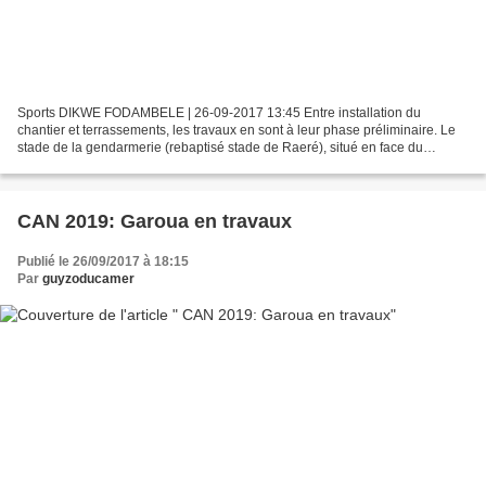
Sports DIKWE FODAMBELE | 26-09-2017 13:45 Entre installation du
chantier et terrassements, les travaux en sont à leur phase préliminaire. Le
stade de la gendarmerie (rebaptisé stade de Raeré), situé en face du
célèbre quartier populeux de Roumde Adjia,...
CAN 2019: Garoua en travaux
Publié le 26/09/2017 à 18:15
Par
guyzoducamer