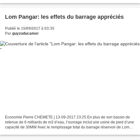
son réseau ferroviaire. Telle est...
Lom Pangar: les effets du barrage appréciés
Publié le 15/09/2017 à 03:35
Par
guyzoducamer
Economie Pierre CHEMETE | 13-09-2017 23:25 En plus de son bassin de
retenue de 6 milliards de m3 d’eau, l’ouvrage inclut une usine de pied d’une
capacité de 30MW Avec le remplissage total du barrage réservoir de Lom
Pangar à plus de 6 milliards de m3,...