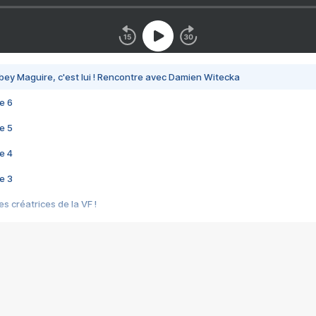
bey Maguire, c'est lui ! Rencontre avec Damien Witecka
e 6
e 5
e 4
e 3
s créatrices de la VF !
e 2
e 1
e Mektoub My Love arrive enfin ! Rencontre avec Shaïn Boumedine et Sal
i : après Toni en famille