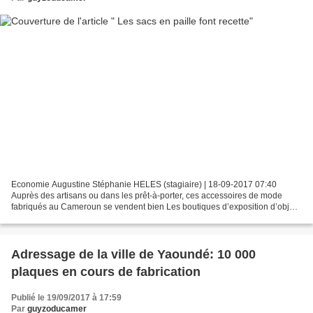
Economie Augustine Stéphanie HELES (stagiaire) | 18-09-2017 07:40
Auprès des artisans ou dans les prêt-à-porter, ces accessoires de mode
fabriqués au Cameroun se vendent bien Les boutiques d’exposition d’objets
d’art ne cessent de se multiplier dans la...
Adressage de la ville de Yaoundé: 10 000
plaques en cours de fabrication
Publié le 19/09/2017 à 17:59
Par
guyzoducamer