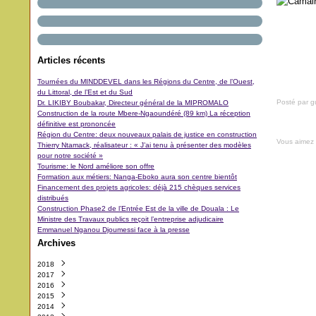
Articles récents
Tournées du MINDDEVEL dans les Régions du Centre, de l’Ouest,
du Littoral, de l’Est et du Sud
Posté par 
Dr. LIKIBY Boubakar, Directeur général de la MIPROMALO
Construction de la route Mbere-Ngaoundéré (89 km) La réception
définitive est prononcée
Région du Centre: deux nouveaux palais de justice en construction
Vous aimez
Thierry Ntamack, réalisateur : « J’ai tenu à présenter des modèles
pour notre société »
Tourisme: le Nord améliore son offre
Formation aux métiers: Nanga-Eboko aura son centre bientôt
Financement des projets agricoles: déjà 215 chèques services
distribués
Construction Phase2 de l’Entrée Est de la ville de Douala : Le
Ministre des Travaux publics reçoit l’entreprise adjudicaire
Emmanuel Nganou Djoumessi face à la presse
Archives
2018
2017
Octobre
(3)
2016
Septembre
Décembre
(42)
(5)
2015
Août
Novembre
Décembre
(11)
(31)
(29)
2014
Juillet
Octobre
Novembre
Décembre
(11)
(48)
(64)
(40)