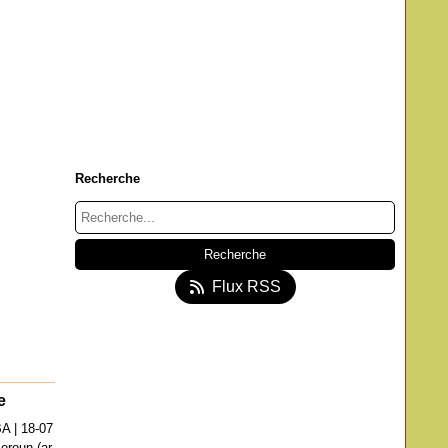
Recherche
Flux RSS
e
A | 18-07
eroun (ar