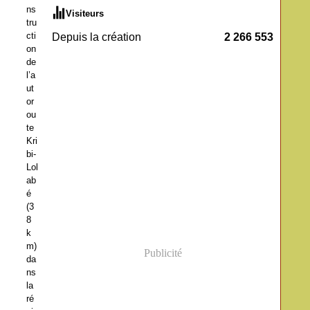
ns
Visiteurs
tru
cti
Depuis la création
2 266 553
on
de
l’a
ut
or
ou
te
Kri
bi-
Lol
ab
é
(3
8
k
m)
Publicité
da
ns
la
ré