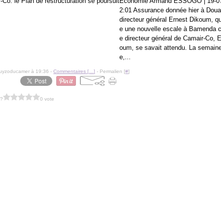
Economie Armand ESSOGO | 19-07
2:01 Assurance donnée hier à Doual
directeur général Ernest Dikoum, q
e une nouvelle escale à Bamenda ce
e directeur général de Camair-Co, 
oum, se savait attendu. La semain
e,...
guyzoducamer à 19:36 -
Commentaires [
…
]
- Permalien [
#
]
 ?
0 vote