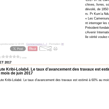
chives, livres, s
dévoilé, de 1850
rs. Pr Kum’a Ndu
« Les Camerouna
nt interroger les
Président-fondate
cAvenir Internat
lle vérité voulez-
guyzoducamer à 19:05 -
Commentaires [
…
]
- Permalien [
#
]
 ?
0 vote
ET 2017
te Kribi-Lolabé. Le taux d’avancement des travaux est est
mois de juin 2017