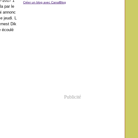
-2017 1
Créer un blog avec CanalBlog
a par le
ui annonc
 jeudi. L
Ernest Dik
e écoulé
Publicité