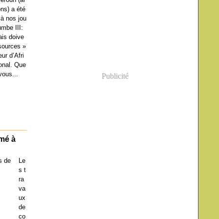
ons) a été
 à nos jou
mbe III:
is doive
 sources »
ur d’Afri
ional. Que
vous...
Publicité
imé à
Le
s t
ra
va
ux
de
co