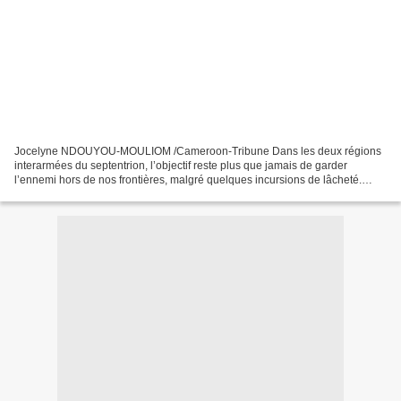
Jocelyne NDOUYOU-MOULIOM /Cameroon-Tribune Dans les deux régions
interarmées du septentrion, l’objectif reste plus que jamais de garder
l’ennemi hors de nos frontières, malgré quelques incursions de lâcheté.
C’est au cours d’une démonstration aérienne...