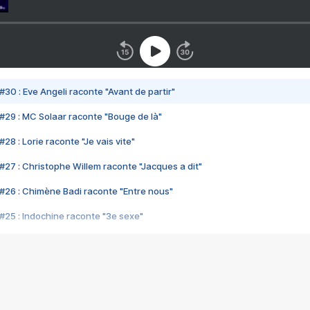
#30 : Eve Angeli raconte "Avant de partir"
#29 : MC Solaar raconte "Bouge de là"
28 : Lorie raconte "Je vais vite"
#27 : Christophe Willem raconte "Jacques a dit"
#26 : Chimène Badi raconte "Entre nous"
#25 : Indochine raconte "3e sexe"
#24 : Zaho raconte "C'est chelou"
#23 : Patrick Bruel raconte "Au café des délices"
#22 : Kyo raconte "Le chemin"