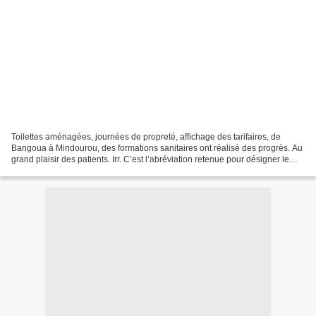
Toilettes aménagées, journées de propreté, affichage des tarifaires, de
Bangoua à Mindourou, des formations sanitaires ont réalisé des progrès. Au
grand plaisir des patients. Irr. C’est l’abréviation retenue pour désigner le
concept Initiative à résultats...