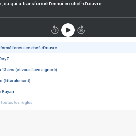
e jeu qui a transformé l’ennui en chef-d’œuvre
nsformé l’ennui en chef-d’œuvre
 DayZ
 a 13 ans (et vous l'avez ignoré)
e (littéralement)
im Rayan
 toutes les règles
s les jeux vidéo
us choquant de Rockstar ? - Le scandale BULLY
e plus moche de Steam