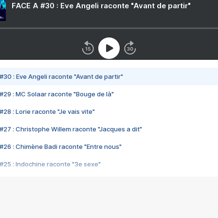
FACE A #30 : Eve Angeli raconte "Avant de partir"
#30 : Eve Angeli raconte "Avant de partir"
#29 : MC Solaar raconte "Bouge de là"
28 : Lorie raconte "Je vais vite"
#27 : Christophe Willem raconte "Jacques a dit"
#26 : Chimène Badi raconte "Entre nous"
#25 : Indochine raconte "3e sexe"
#24 : Zaho raconte "C'est chelou"
#23 : Patrick Bruel raconte "Au café des délices"
#22 : Kyo raconte "Le chemin"