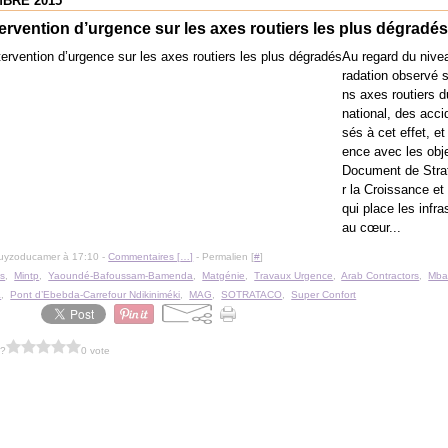
BRE 2015
ervention d’urgence sur les axes routiers les plus dégradé
Au regard du nive
radation observé s
ns axes routiers 
national, des acc
sés à cet effet, e
ence avec les obje
Document de Stra
r la Croissance et
qui place les infra
au cœur...
guyzoducamer à 17:10 -
Commentaires [
…
]
- Permalien [
#
]
s
,
Mintp
,
Yaoundé-Bafoussam-Bamenda
,
Matgénie
,
Travaux Urgence
,
Arab Contractors
,
Mba
a
,
Pont d’Ebebda-Carrefour Ndikiniméki
,
MAG
,
SOTRATACO
,
Super Confort
 ?
0 vote