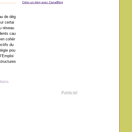
Créer un blog avec CanalBlog
s
au de dég
ur certai
du réseau
idents cau
t en cohér
ctifs du
tégie pou
 l’Emploi
structures
lmayo-
Publicité