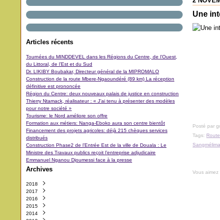
2 NOVEM
Une int
Articles récents
Tournées du MINDDEVEL dans les Régions du Centre, de l’Ouest,
du Littoral, de l’Est et du Sud
Dr. LIKIBY Boubakar, Directeur général de la MIPROMALO
Construction de la route Mbere-Ngaoundéré (89 km) La réception
définitive est prononcée
Région du Centre: deux nouveaux palais de justice en construction
Thierry Ntamack, réalisateur : « J’ai tenu à présenter des modèles
pour notre société »
Tourisme: le Nord améliore son offre
Formation aux métiers: Nanga-Eboko aura son centre bientôt
Posté par 
Financement des projets agricoles: déjà 215 chèques services
Tags:
Route
distribués
Sangmélim
Construction Phase2 de l’Entrée Est de la ville de Douala : Le
Ministre des Travaux publics reçoit l’entreprise adjudicaire
Emmanuel Nganou Djoumessi face à la presse
Archives
Vous aimez
2018
2017
Octobre
(3)
2016
Septembre
Décembre
(42)
(5)
2015
Août
Novembre
Décembre
(11)
(31)
(29)
2014
Juillet
Octobre
Novembre
Décembre
(11)
(48)
(64)
(40)