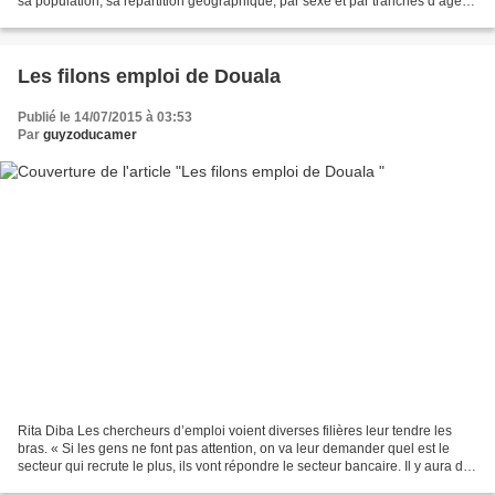
sa population, sa répartition géographique, par sexe et par tranches d’âge.
Là, il s’agit d’identifier les...
Les filons emploi de Douala
Publié le 14/07/2015 à 03:53
Par
guyzoducamer
Rita Diba Les chercheurs d’emploi voient diverses filières leur tendre les
bras. « Si les gens ne font pas attention, on va leur demander quel est le
secteur qui recrute le plus, ils vont répondre le secteur bancaire. Il y aura des
étudiants qui vont...