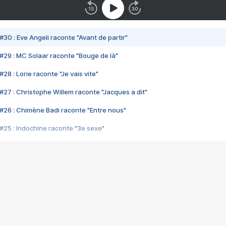
#30 : Eve Angeli raconte "Avant de partir"
#29 : MC Solaar raconte "Bouge de là"
28 : Lorie raconte "Je vais vite"
#27 : Christophe Willem raconte "Jacques a dit"
#26 : Chimène Badi raconte "Entre nous"
#25 : Indochine raconte "3e sexe"
#24 : Zaho raconte "C'est chelou"
#23 : Patrick Bruel raconte "Au café des délices"
#22 : Kyo raconte "Le chemin"
#21 : Nolwenn Leroy raconte "Cassé"
#20 : Patrick Hernandez raconte "Born to be alive"