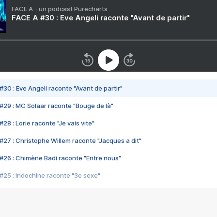
FACE A - un podcast Purecharts
FACE A #30 : Eve Angeli raconte "Avant de partir"
#30 : Eve Angeli raconte "Avant de partir"
#29 : MC Solaar raconte "Bouge de là"
28 : Lorie raconte "Je vais vite"
#27 : Christophe Willem raconte "Jacques a dit"
#26 : Chimène Badi raconte "Entre nous"
#25 : Indochine raconte "3e sexe"
#24 : Zaho raconte "C'est chelou"
#23 : Patrick Bruel raconte "Au café des délices"