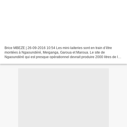
Brice MBEZE | 26-09-2016 10:54 Les mini-laiteries sont en train d’être
montées à Ngaoundéré, Meiganga, Garoua et Maroua. Le site de
Ngaoundéré qui est presque opérationnel devrait produire 2000 litres de lait
par jour. C’est la dernière ligne pour le...