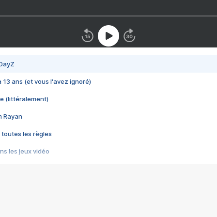
 DayZ
 a 13 ans (et vous l'avez ignoré)
e (littéralement)
im Rayan
 toutes les règles
s les jeux vidéo
us choquant de Rockstar ? - Le scandale BULLY
e plus moche de Steam
du RÊVE tourne au CAUCHEMAR