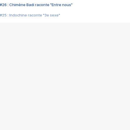
#26 : Chimène Badi raconte "Entre nous"
#25 : Indochine raconte "3e sexe"
#24 : Zaho raconte "C'est chelou"
#23 : Patrick Bruel raconte "Au café des délices"
#22 : Kyo raconte "Le chemin"
#21 : Nolwenn Leroy raconte "Cassé"
#20 : Patrick Hernandez raconte "Born to be alive"
#19 : Lorie raconte "Près de moi"
#18 : Michael Jones raconte "A nos actes manqués" (avec Jean-Jacque
#17 : Khaled raconte "Aïcha"
#16 : Corneille raconte "Parce qu'on vient de loin"
#15 : Indochine raconte "L'aventurier"