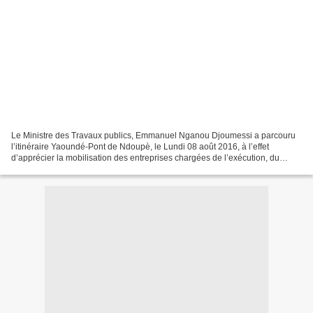
Le Ministre des Travaux publics, Emmanuel Nganou Djoumessi a parcouru
l’itinéraire Yaoundé-Pont de Ndoupè, le Lundi 08 août 2016, à l’effet
d’apprécier la mobilisation des entreprises chargées de l’exécution, du
contrôle et de la surveillance des travaux...