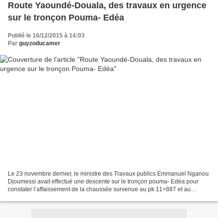
Route Yaoundé-Douala, des travaux en urgence
sur le tronçon Pouma- Edéa
Publié le 16/12/2015 à 14:03
Par
guyzoducamer
Le 23 novembre dernier, le ministre des Travaux publics Emmanuel Nganou
Djoumessi avait effectué une descente sur le tronçon pouma- Edéa pour
constater l’affaissement de la chaussée survenue au pk 11+887 et au
pk+700 ainsi que l’état de dégradation avancée...